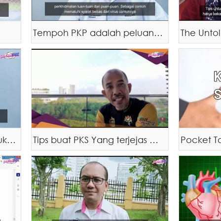
Tempoh PKP adalah peluang untuk menambah baik dan mencorak masa depan perniagaan anda
New normal': Peluang untuk usahawan majukan perniagaan
Tips buat PKS Yang terjejas akibat wabak COVID-19