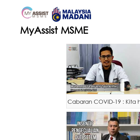
Skip
to
content
MyAssist MSME