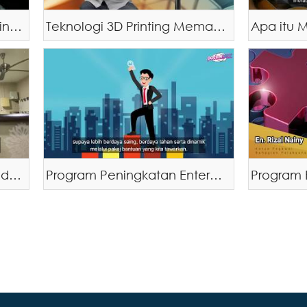
Guna platform digital ('online') untuk kelangsungan perniagaan!
Teknologi 3D Printing Memacu Industri 4.0, Canggih Merangsang Masa Hadapan Indutri'
Apa itu 
'SME Corp. Malaysia Berkhidmat Demi Kesejahteraan PKS'
Program Peningkatan Enterpris Bumiputera (BEEP)