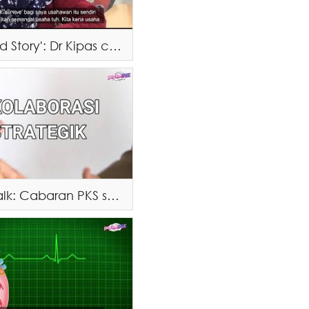
The Untold Story': Dr Kipas cekal dalam menghadapi kekangan perniagaan
Pocket Talk: Cabaran PKS sepanjang tempoh PKP (Part 2)