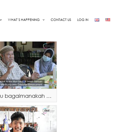
WHAT’S HAPPENING
CONTACT US
LOG IN
Anda tahu bagaimanakah menghasilkan proses penghasilan minyak gaharu