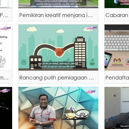
Sistem Pendaftaran Status PKS 'Mudah & Cepat
Pemikiran kreatif menjana idea pulih perniagaan'
Cabaran
Tips untuk diamalkan dalam tempoh PKP
Rancang pulih perniagaan & jangan mudah mengalah!
Pendafta