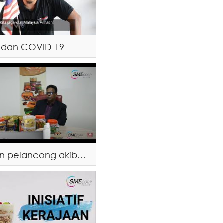
 dan COVID-19
Ketiadaan pelancong akibat COVID-19 memberi impak kepada perniagaan Chocofac (Malaysia) Sdn. Bhd.