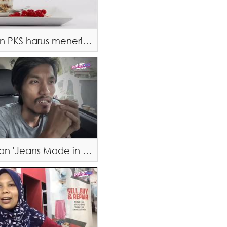
Usahawan PKS harus menerima realiti kesan daripada COVID-19
Perniagaan 'Jeans Made in Besut' antara yang terkesan kerana PKP