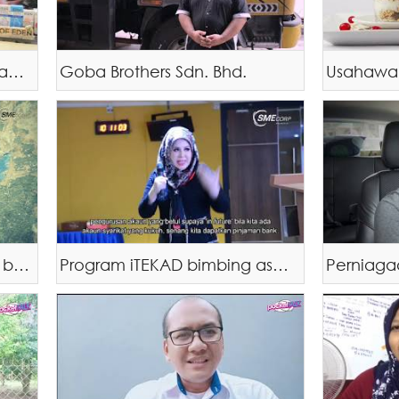
Lonjakan jualan dengan hanya jualan secara online
Goba Brothers Sdn. Bhd.
Bagaimanakah usahawan boleh mendapatkan maklumat dengan mudah secara dalam talian?
Program iTEKAD bimbing asnaf ubah kehidupan